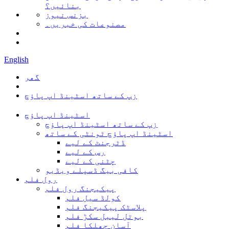
بنائیں؟
بزنس نیوز
مصنوعات کی خبریں۔
English
گھر
زپ کے ساتھ اسٹینڈ اپ پاؤچ
اسٹینڈ اپ پاؤچ
زپ کے ساتھ اسٹینڈ اپ پاؤچ
اسٹینڈ اپ پاؤچ ٹونٹی کے ساتھ
ڈٹرجنٹ کے لیے
رس کے لیے
چٹنی کے لیے
کافی بیگ ڈسپلے ویڈیو
رول فلم
پیکیجنگ رول فلم
کولڈ سیل فلم
پلاسٹک پیکیجنگ فلم
بوتل لیبل سکڑ فلم
آسان چھلکا فلم