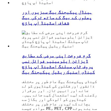
ہینڈل پیکیجنگ بیگ سبزیوں اور
پھلوں کے بیگ کے ساتھ ترکی بیگ
شفاف اسٹینڈ اپ پاؤچ
گرم فروخت اپنی مرضی کے مطابق
ڈیزائن ایلومینیم فوائل نمی
پروف ٹاپ سیلنگ اسٹینڈ اپ پاؤچ
کینڈی اسنیک ریٹیل پیکیجنگ بیگ
کینڈی پیکیجنگ بیگ عام طور پر مختلف
ذائقوں اور شکلوں کی کینڈیوں کو لے
جانے اور انہیں تازہ اور برقرار
رکھنے کے لیے استعمال کیے جاتے ہیں۔
کینڈیوں کو آلودگی اور بگاڑ سے
بچانے کے لیے وہ عام طور پر مختلف
مواد، جیسے PE، PET، CPP سے بنے ہوتے