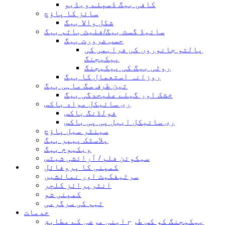
کافی بیگ ڈسپلے ویڈیو
سائز کا پاؤچ
شکل والا بیگ
سائیڈ گسٹ بیگ/فلیٹ باٹم بیگ
حسب ضرورت بیگ
پالتو جانوروں کی فراہمی کی
پیکیجنگ
روٹی بیگ کی پیکیجنگ
روزانہ استعمال کا بیگ
تین طرف سگ ماہی بیگ
خشک اور گیلے علیحدگی بیگ
ری سائیکل مواد باکس
فولڈنگ باکس
ری سائیکل ایبل پی پی باکس
سینٹر سیل پاؤچ
پلاسٹک پیپر بیگ
ویکیوم بیگ
سیکوئن فلم / آرائشی شیٹس
کمپنی کا پروفائل
سرٹیفکیٹ اور نمائشیں
انٹرپرائز کلچر
کمپنی شو
ٹیم کی سرگرمی
خدمات
پیکیجنگ کو کس طرح اپنی مرضی کے مطابق