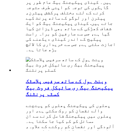
ہیں۔ کینڈی پیکیجنگ بیگ عام طور پر
گاہکوں کی توجہ کو اپنی طرف متوجہ
کرنے کے لئے مختلف پرکشش پیٹرن،
پیٹرن اور لوگو کے ساتھ پرنٹ کیے
جاتے ہیں. کینڈی پیکیجنگ بیگ کو ایک
شفاف کھڑکی کے ساتھ بھی ڈیزائن کیا
گیا ہے، جس سے صارفین کو براہ راست
پیکیج کے اندر کینڈی دیکھنے کی
اجازت ملتی ہے، جس سے خریداری کا لالچ
بڑھ جاتا ہے۔
وینٹ ہول کے ساتھ سرفیس پلاسٹک
پیکیجنگ بیگ ری سائیکل فروٹ بیگ
کسٹم پرنٹنگ
پھلوں کی پیکیجنگ پھلوں کو پہنچنے
والے نقصان کو روک سکتی ہے، اور
پھلوں میں پیکیجنگ شامل کرنے سے ان
مسائل کو کم کیا جا سکتا ہے۔
آلودگی اور نقصان کو روکنے کے علاوہ،