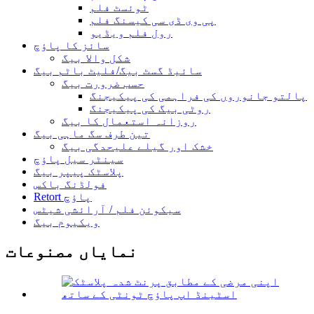
ٹوئسٹ فلم
پی وی ڈی سی کیسنگ فلم
رول فلم ویڈیو
سائز کا پاؤچ
شکل والا بیگ
سائیڈ گسٹ بیگ/فلیٹ باٹم بیگ
حسب ضرورت بیگ
پالتو جانوروں کی فراہمی کی پیکیجنگ
روٹی بیگ کی پیکیجنگ
روزانہ استعمال کا بیگ
تین طرف سگ ماہی بیگ
خشک اور گیلے علیحدگی بیگ
سینٹر سیل پاؤچ
پلاسٹک پیپر بیگ
فولڈنگ باکس
Retort پاؤچ
سیکوئن فلم / آرائشی شیٹس
ویکیوم بیگ
نمایاں مصنوعات