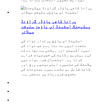
پرانا کافی پاؤڈر گراؤنڈ
پیکیجنگ اسٹینڈ اپ پاؤچز سلوشن
سپلائر
اسٹینڈ اپ پاؤچ پرتدار مواد کی
متعدد تہوں سے بنا ہے، جو مواد کو
نمی، آکسیجن اور روشنی سے بچانے کے
لیے بہترین رکاوٹ کی خصوصیات فراہم
کرتا ہے۔ استعمال شدہ مواد میں
پلاسٹک کی فلمیں، ایلومینیم ورق اور
کاغذ شامل ہو سکتے ہیں، مصنوعات کی
مخصوص ضروریات پر منحصر ہے۔