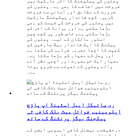
پھلوں کی پیکیجنگ کا اثر مارکیٹ میں
فروخت میں اضافے کا بھی ہے۔ پھلوں کو
ضرورت کے مطابق اور آسانی سے فروخت
کریں۔ کچھ شاندار پیکیجنگ مارکیٹ
میں پھلوں کی فروخت کی قیمت کو بھی
بڑھا سکتی ہے اور برانڈ کے اثر کو
بڑھا سکتی ہے، خاص طور پر کچھ چین
اسٹور مالکان کے لیے۔ پھلوں کی
پیکنگ کا ایک شاندار بیگ صارفین کو
کھپت کا اچھا تجربہ فراہم کر سکتا ہے
اور پھل کے معیار کو بڑھا سکتا ہے۔
معیار ایک خوبصورت اور اچھی نظر آنے
والے پھلوں کے تھیلے سے شروع ہوتا
ہے۔
ری سائیکل ایبل اسٹینڈ اپ پاؤچ
ایلومینیم فوائل میٹ بلک کافی ٹی
پیکجنگ بیگز پرنٹنگ کے ساتھ
درحقیقت، نیشنل کافی ایسوسی ایشن کے
ایک حالیہ سروے کے مطابق، ہم میں سے