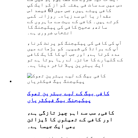
دس میں سے سات فی ہفتہ کم از کم ایک کپ
کافی پیتے ہیں، جس میں 63 فیصد اس
مقدار یا اس سے زیادہ روزانہ کمی
کرتے ہیں۔ کافی کے بہت سے ماہروں کے
ساتھ، صحیح کافی کی پیکیجنگ کا
انتخاب ضروری ہے۔
آپ کی کافی کی پیکیجنگ کو پرنٹ کرنا،
آپ کے برانڈ کی شبیہہ کو بڑھانے میں
مدد کرتا ہے، اور جب آپ کا گاہک کافی
کے گلیارے کا جائزہ لے رہا ہوتا ہے تو
ایک بہترین پہلا تاثر دیتا ہے۔
کافی بیگ کے لیے بہترین تھوک
پیکیجنگ بیگ فیکٹریاں
کافی، سب سے اہم چیز تازگی ہے،
اور کافی کے تھیلوں کا ڈیزائن
بھی ایک جیسا ہے۔