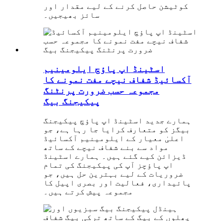
کوٹیشن حاصل کرنے کے لیے مقدار اور
سائز بھیجیں۔
اسٹینڈ اپ پاؤچ ایلومینیم
آکسائیڈ شفاف نیچے مفت نمونے کا
مجموعہ حسب ضرورت پرنٹنگ
پیکیجنگ بیگ
ہمارے جدید اسٹینڈ اپ پاؤچ پیکیجنگ
بیگز کو متعارف کرایا جا رہا ہے، جو
اعلیٰ معیار کے ایلومینیم آکسائیڈ
مواد سے بنے شفاف نیچے کے ساتھ
ڈیزائن کیے گئے ہیں۔ ہمارے اسٹینڈ
اپ پاؤچز آپ کی پیکیجنگ کی تمام
ضروریات کے لیے بہترین حل ہیں، جو
پائیداری، فعالیت اور بصری اپیل کا
مجموعہ پیش کرتے ہیں۔