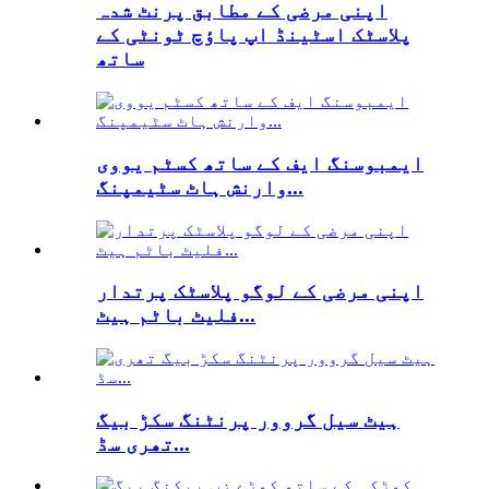
اپنی مرضی کے مطابق پرنٹ شدہ
پلاسٹک اسٹینڈ اپ پاؤچ ٹونٹی کے
ساتھ
ایمبوسنگ ایف کے ساتھ کسٹم یووی
وارنش ہاٹ سٹیمپنگ...
اپنی مرضی کے لوگو پلاسٹک پرتدار
فلیٹ باٹم ہیٹ...
ہیٹ سیل گروور پرنٹنگ سکڑ بیگ
تھری سڈ...