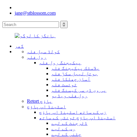
jane@stblossom.com
گھر
کولڈ سیل فلم
رول فلم
پیکیجنگ رول فلم
پلاسٹک پیکیجنگ فلم
بوتل لیبل سکڑ فلم
آسان چھلکا فلم
ٹوئسٹ فلم
پی وی ڈی سی کیسنگ فلم
رول فلم ویڈیو
Retort پاؤچ
اسٹینڈ اپ پاؤچ
زپ کے ساتھ اسٹینڈ اپ پاؤچ
اسٹینڈ اپ پاؤچ ٹونٹی کے ساتھ
ڈٹرجنٹ کے لیے
رس کے لیے
چٹنی کے لیے