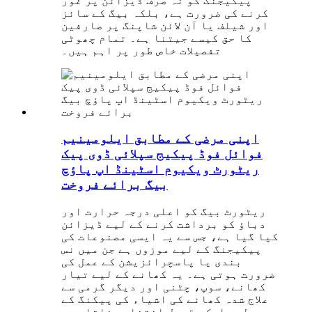
پیکیجنگ کو نہ صرف ڈیزائن پر غور
کرنے کی ضرورت ہے، بلکہ بیگ کے سائز
اور شیلف یا آن لائن شاپنگ پر صارفین
کا حق کیسے جیتنا ہے۔ تمام چھوٹی
تفصیلات خاص طور پر اہم ہیں۔
اپنی مرضی کے مطابق ایلومینیم
فوائل فوڈ پیکیج سپلائی ڈوی پیک
ریٹورٹ ویکیوم اسٹینڈ اپ پاؤچ
بیگ برائے فروخت
ریٹورٹ بیگ کو اعلی درجہ حرارت اور
دباؤ کو برداشت کرنے کے لیے ڈیزائن
کیا گیا ہے، جس سے یہ ایسی مصنوعات کی
پیکیجنگ کے لیے موزوں ہے جن میں نس
بندی یا پاسچرائزیشن کے عمل کی
ضرورت ہوتی ہے۔ یہ کھانے کے لیے تیار
کھانے، سوپ، چٹنی اور دیگر گرمی سے
علاج شدہ کھانے کی اشیاء کی پیکنگ کے
لیے ایک مقبول انتخاب بناتا ہے۔