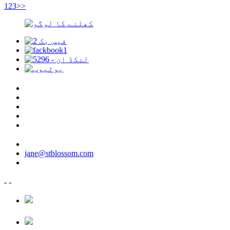
1
2
3
>>
jane@stblossom.com
-
-