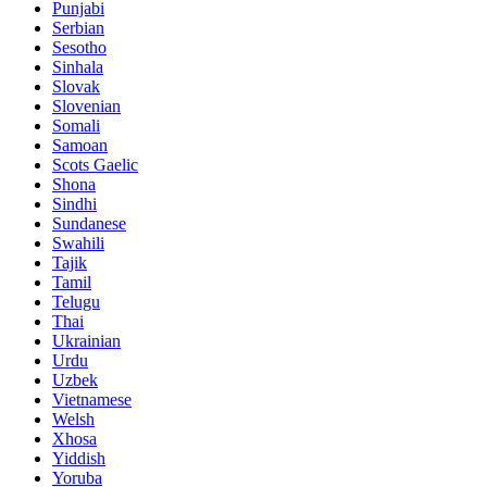
Punjabi
Serbian
Sesotho
Sinhala
Slovak
Slovenian
Somali
Samoan
Scots Gaelic
Shona
Sindhi
Sundanese
Swahili
Tajik
Tamil
Telugu
Thai
Ukrainian
Urdu
Uzbek
Vietnamese
Welsh
Xhosa
Yiddish
Yoruba