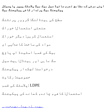
اپنی مرضی کے مطابق تھری سائیڈ سیل بیک بیگ پلاسٹک پیپر پاپسیکل
پیکیجنگ بیگ پرتدار کافی پیکیجنگ بیگ
سطح کی ہینڈلنگ: گروور پرنٹنگ
صنعتی استعمال: خوراک
استعمال کریں: دیگر خوراک
مواد کی ساخت: کاغذ/پی ای
بیگ کی قسم: اسٹینڈ اپ پاؤچ
سگ ماہی اور ہینڈل: ہیٹ سیل
درخواست: لچکدار پیکیجنگ
خصوصیت: رکاوٹ
پلاسٹک کی قسم: LDPE
استعمال: کافی، چائے، کھانے کی پیکیجنگ
ہمیں ای میل بھیجیں۔