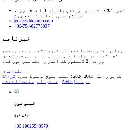
کمرہ 2204، شانتو یوہائی بلڈنگ، 111 جنشا روڈ،
شانتو سٹی، گوانگ ڈونگ، چین
jane@stblossom.com
+86-754-82773937
خبرنامے
ہماری مصنوعات یا قیمت کی فہرست کے بارے میں پوچھ
گچھ کے لئے، براہ کرم ہمیں اپنا ای میل چھوڑ دیں
اور ہم 24 گھنٹوں کے اندر رابطے میں ہوں گے۔
انکوائری
© کاپی رائٹ - 2010-2024 : جملہ حقوق محفوظ ہیں۔
گرم
AMP موبائل
-
مصنوعات
-
سائٹ کا نقشہ
ٹیلی فون
ٹیلی فون
+86 18025548670