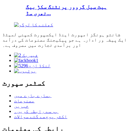
ہیٹ سیل گروور پرنٹنگ سکڑ بیگ
تھری سڈ...
شانتو ہونگز امپورٹ اینڈ ایکسپورٹ کمپنی لمیٹڈ
ایک پیشہ ور ادارہ ہے جو پیکیجنگ مصنوعات کی درآمد
اور برآمدی تجارت میں مصروف ہے۔
کسٹمر سپورٹ
ہمارے بارے میں
مصنوعات
خبریں
ہم سے رابطہ کریں۔
اکثر پوچھے گئے سوالات
رابطہ کی معلومات