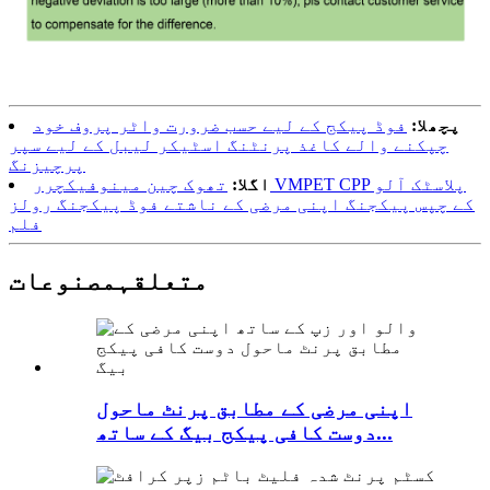
پچھلا:
فوڈ پیکج کے لیے حسب ضرورت واٹر پروف خود
چپکنے والے کاغذ پرنٹنگ اسٹیکر لیبل کے لیے سپر
پرچیزنگ
اگلا:
تھوک چین مینوفیکچرر VMPET CPP پلاسٹک آلو
کے چپس پیکجنگ اپنی مرضی کے ناشتے فوڈ پیکجنگ رولز
فلم
متعلقہ
مصنوعات
اپنی مرضی کے مطابق پرنٹ ماحول
دوست کافی پیکج بیگ کے ساتھ...