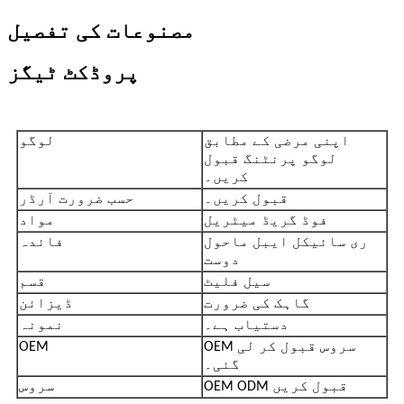
مصنوعات کی تفصیل
پروڈکٹ ٹیگز
اپنی مرضی کے مطابق
لوگو
لوگو پرنٹنگ قبول
کریں۔
قبول کریں۔
حسب ضرورت آرڈر
فوڈ گریڈ میٹریل
مواد
ری سائیکل ایبل ماحول
فائدہ
دوست
سیل فلیٹ
قسم
گاہک کی ضرورت
ڈیزائن
دستیاب ہے۔
نمونہ
OEM سروس قبول کر لی
OEM
گئی۔
OEM ODM قبول کریں
سروس