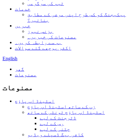
ٹیم کی سرگرمی
خدمات
پیکیجنگ کو کس طرح اپنی مرضی کے مطابق
بنائیں؟
خبریں
بزنس نیوز
مصنوعات کی خبریں۔
ہم سے رابطہ کریں۔
اکثر پوچھے گئے سوالات
English
گھر
مصنوعات
مصنوعات
اسٹینڈ اپ پاؤچ
زپ کے ساتھ اسٹینڈ اپ پاؤچ
اسٹینڈ اپ پاؤچ ٹونٹی کے ساتھ
ڈٹرجنٹ کے لیے
رس کے لیے
چٹنی کے لیے
کافی بیگ ڈسپلے ویڈیو