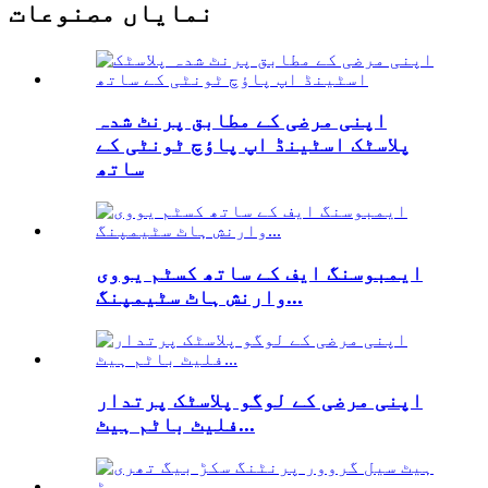
نمایاں مصنوعات
اپنی مرضی کے مطابق پرنٹ شدہ
پلاسٹک اسٹینڈ اپ پاؤچ ٹونٹی کے
ساتھ
ایمبوسنگ ایف کے ساتھ کسٹم یووی
وارنش ہاٹ سٹیمپنگ...
اپنی مرضی کے لوگو پلاسٹک پرتدار
فلیٹ باٹم ہیٹ...