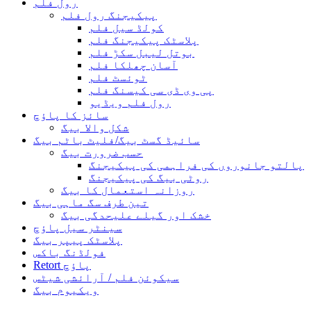
رول فلم
پیکیجنگ رول فلم
کولڈ سیل فلم
پلاسٹک پیکیجنگ فلم
بوتل لیبل سکڑ فلم
آسان چھلکا فلم
ٹوئسٹ فلم
پی وی ڈی سی کیسنگ فلم
رول فلم ویڈیو
سائز کا پاؤچ
شکل والا بیگ
سائیڈ گسٹ بیگ/فلیٹ باٹم بیگ
حسب ضرورت بیگ
پالتو جانوروں کی فراہمی کی پیکیجنگ
روٹی بیگ کی پیکیجنگ
روزانہ استعمال کا بیگ
تین طرف سگ ماہی بیگ
خشک اور گیلے علیحدگی بیگ
سینٹر سیل پاؤچ
پلاسٹک پیپر بیگ
فولڈنگ باکس
Retort پاؤچ
سیکوئن فلم / آرائشی شیٹس
ویکیوم بیگ